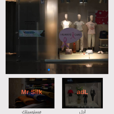
Mr Silk
adL
آدل
مسترسیلک