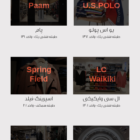
Paam
U.S.POLO
یو اس پولو
پام
طبقه منفی یک-واحد 137
طبقه منفی یک-واحد 131
Spring
LC
Field
Waikiki
ال سی وایکیکی
اسپرینگ فیلد
طبقه منفی یک-واحد 1401
طبقه همکف-واحد 201