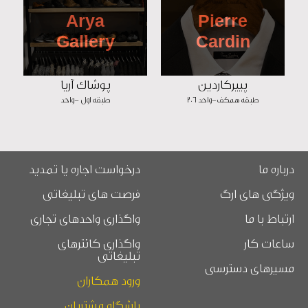
Arya
Pierre
Gallery
Cardin
پییرکاردین
پوشاک آریا
طبقه همکف-واحد 206
طبقه اول -واحد
درباره ما
درخواست اجاره یا تمدید
ویژگی های ارگ
فرصت های تبلیغاتی
ارتباط با ما
واگذاری واحدهای تجاری
ساعات کار
واگذاری کانترهای
تبلیغاتی
مسیرهای دسترسی
ورود همکاران
باشگاه مشتریان