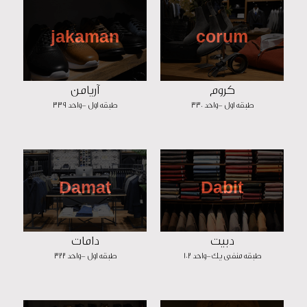
jakaman
corum
کروم
آریامن
طبقه اول -واحد 330
طبقه اول -واحد 339
Damat
Dabit
دبیت
دامات
طبقه منفی یک-واحد 102
طبقه اول -واحد 322