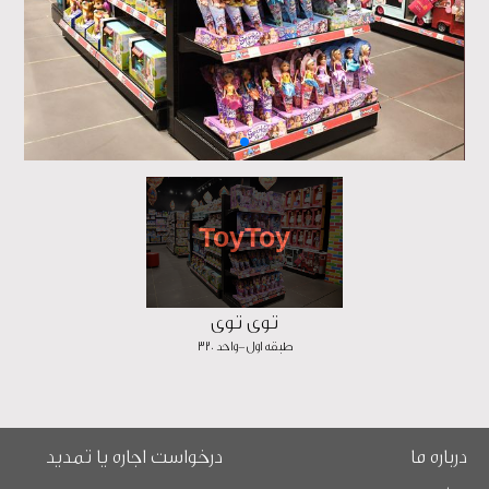
ToyToy
توی توی
طبقه اول-واحد 320
درباره ما
درخواست اجاره یا تمدید